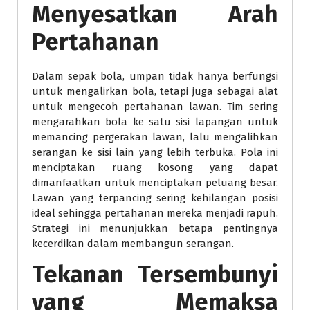
Menyesatkan Arah
Pertahanan
Dalam sepak bola, umpan tidak hanya berfungsi
untuk mengalirkan bola, tetapi juga sebagai alat
untuk mengecoh pertahanan lawan. Tim sering
mengarahkan bola ke satu sisi lapangan untuk
memancing pergerakan lawan, lalu mengalihkan
serangan ke sisi lain yang lebih terbuka. Pola ini
menciptakan ruang kosong yang dapat
dimanfaatkan untuk menciptakan peluang besar.
Lawan yang terpancing sering kehilangan posisi
ideal sehingga pertahanan mereka menjadi rapuh.
Strategi ini menunjukkan betapa pentingnya
kecerdikan dalam membangun serangan.
Tekanan Tersembunyi
yang Memaksa