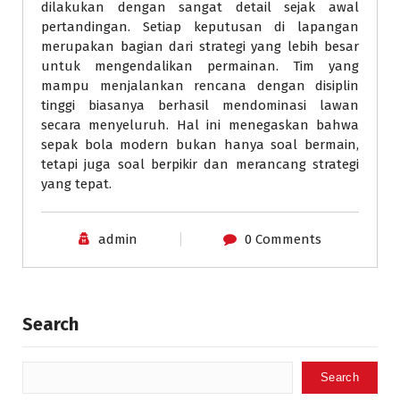
dilakukan dengan sangat detail sejak awal
pertandingan. Setiap keputusan di lapangan
merupakan bagian dari strategi yang lebih besar
untuk mengendalikan permainan. Tim yang
mampu menjalankan rencana dengan disiplin
tinggi biasanya berhasil mendominasi lawan
secara menyeluruh. Hal ini menegaskan bahwa
sepak bola modern bukan hanya soal bermain,
tetapi juga soal berpikir dan merancang strategi
yang tepat.
admin
0 Comments
Search
Search