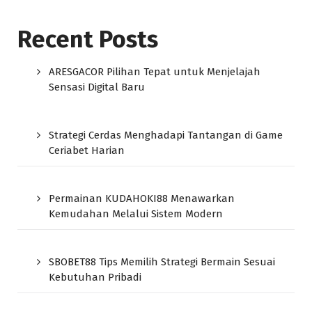
Recent Posts
ARESGACOR Pilihan Tepat untuk Menjelajah
Sensasi Digital Baru
Strategi Cerdas Menghadapi Tantangan di Game
Ceriabet Harian
Permainan KUDAHOKI88 Menawarkan
Kemudahan Melalui Sistem Modern
SBOBET88 Tips Memilih Strategi Bermain Sesuai
Kebutuhan Pribadi