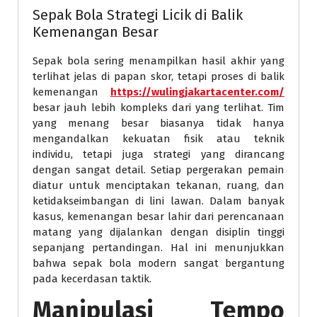
Sepak Bola Strategi Licik di Balik
Kemenangan Besar
Sepak bola sering menampilkan hasil akhir yang
terlihat jelas di papan skor, tetapi proses di balik
kemenangan
https://wulingjakartacenter.com/
besar jauh lebih kompleks dari yang terlihat. Tim
yang menang besar biasanya tidak hanya
mengandalkan kekuatan fisik atau teknik
individu, tetapi juga strategi yang dirancang
dengan sangat detail. Setiap pergerakan pemain
diatur untuk menciptakan tekanan, ruang, dan
ketidakseimbangan di lini lawan. Dalam banyak
kasus, kemenangan besar lahir dari perencanaan
matang yang dijalankan dengan disiplin tinggi
sepanjang pertandingan. Hal ini menunjukkan
bahwa sepak bola modern sangat bergantung
pada kecerdasan taktik.
Manipulasi Tempo