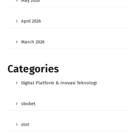
May 2026
April 2026
March 2026
Categories
Digital Platform & Inovasi Teknologi
sbobet
slot