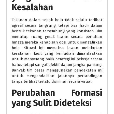
Kesalahan
Tekanan dalam sepak bola tidak selalu terlihat
agresif secara langsung, tetapi bisa hadir dalam
bentuk tekanan tersembunyi yang konsisten. Tim
menutup ruang gerak lawan secara perlahan
hingga mereka kehabisan opsi untuk mengalirkan
bola. Situasi ini memaksa lawan melakukan
kesalahan kecil yang kemudian dimanfaatkan
untuk menyerang balik. Strategi ini bekerja secara
halus tetapi sangat efektif dalam jangka panjang.
Banyak tim besar menggunakan pendekatan ini
untuk mengendalikan jalannya pertandingan
tanpa terlihat terlalu dominan secara visual.
Perubahan Formasi
yang Sulit Dideteksi