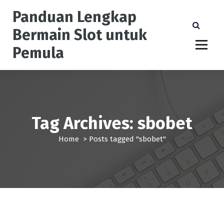
S
Panduan Lengkap
k
i
Bermain Slot untuk
p
Pemula
t
o
c
o
n
t
e
Tag Archives: sbobet
n
t
Home
>
Posts tagged "sbobet"