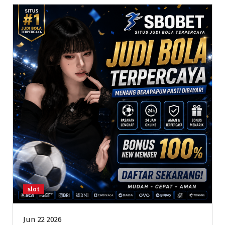
slot
Jun 22 2026