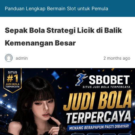
Panduan Lengkap Bermain Slot untuk Pemula
Sepak Bola Strategi Licik di Balik
Kemenangan Besar
admin
2 months ago