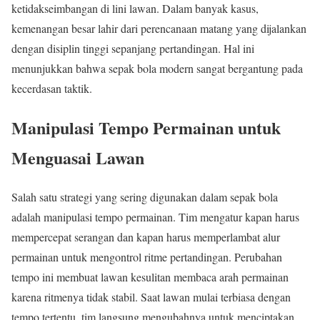
ketidakseimbangan di lini lawan. Dalam banyak kasus,
kemenangan besar lahir dari perencanaan matang yang dijalankan
dengan disiplin tinggi sepanjang pertandingan. Hal ini
menunjukkan bahwa sepak bola modern sangat bergantung pada
kecerdasan taktik.
Manipulasi Tempo Permainan untuk
Menguasai Lawan
Salah satu strategi yang sering digunakan dalam sepak bola
adalah manipulasi tempo permainan. Tim mengatur kapan harus
mempercepat serangan dan kapan harus memperlambat alur
permainan untuk mengontrol ritme pertandingan. Perubahan
tempo ini membuat lawan kesulitan membaca arah permainan
karena ritmenya tidak stabil. Saat lawan mulai terbiasa dengan
tempo tertentu, tim langsung mengubahnya untuk menciptakan