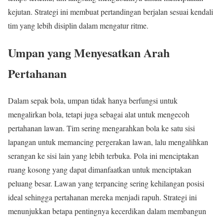
kejutan. Strategi ini membuat pertandingan berjalan sesuai kendali
tim yang lebih disiplin dalam mengatur ritme.
Umpan yang Menyesatkan Arah
Pertahanan
Dalam sepak bola, umpan tidak hanya berfungsi untuk
mengalirkan bola, tetapi juga sebagai alat untuk mengecoh
pertahanan lawan. Tim sering mengarahkan bola ke satu sisi
lapangan untuk memancing pergerakan lawan, lalu mengalihkan
serangan ke sisi lain yang lebih terbuka. Pola ini menciptakan
ruang kosong yang dapat dimanfaatkan untuk menciptakan
peluang besar. Lawan yang terpancing sering kehilangan posisi
ideal sehingga pertahanan mereka menjadi rapuh. Strategi ini
menunjukkan betapa pentingnya kecerdikan dalam membangun