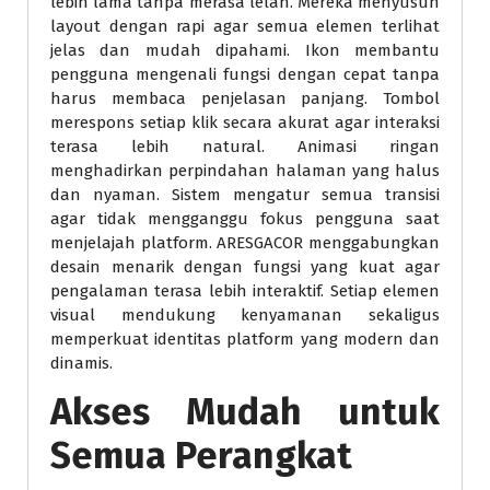
lebih lama tanpa merasa lelah. Mereka menyusun
layout dengan rapi agar semua elemen terlihat
jelas dan mudah dipahami. Ikon membantu
pengguna mengenali fungsi dengan cepat tanpa
harus membaca penjelasan panjang. Tombol
merespons setiap klik secara akurat agar interaksi
terasa lebih natural. Animasi ringan
menghadirkan perpindahan halaman yang halus
dan nyaman. Sistem mengatur semua transisi
agar tidak mengganggu fokus pengguna saat
menjelajah platform. ARESGACOR menggabungkan
desain menarik dengan fungsi yang kuat agar
pengalaman terasa lebih interaktif. Setiap elemen
visual mendukung kenyamanan sekaligus
memperkuat identitas platform yang modern dan
dinamis.
Akses Mudah untuk
Semua Perangkat