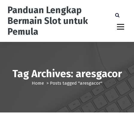
S
Panduan Lengkap
k
i
Bermain Slot untuk
p
Pemula
t
o
c
o
n
t
e
Tag Archives: aresgacor
n
t
Home
>
Posts tagged "aresgacor"