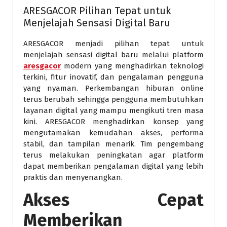
ARESGACOR Pilihan Tepat untuk
Menjelajah Sensasi Digital Baru
ARESGACOR menjadi pilihan tepat untuk
menjelajah sensasi digital baru melalui platform
aresgacor
modern yang menghadirkan teknologi
terkini, fitur inovatif, dan pengalaman pengguna
yang nyaman. Perkembangan hiburan online
terus berubah sehingga pengguna membutuhkan
layanan digital yang mampu mengikuti tren masa
kini. ARESGACOR menghadirkan konsep yang
mengutamakan kemudahan akses, performa
stabil, dan tampilan menarik. Tim pengembang
terus melakukan peningkatan agar platform
dapat memberikan pengalaman digital yang lebih
praktis dan menyenangkan.
Akses Cepat
Memberikan