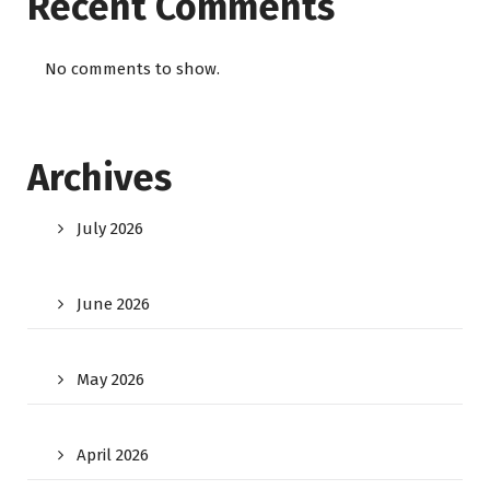
Recent Comments
No comments to show.
Archives
July 2026
June 2026
May 2026
April 2026