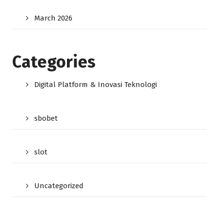
March 2026
Categories
Digital Platform & Inovasi Teknologi
sbobet
slot
Uncategorized