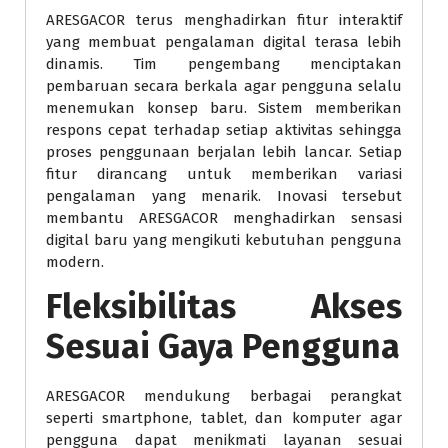
ARESGACOR terus menghadirkan fitur interaktif
yang membuat pengalaman digital terasa lebih
dinamis. Tim pengembang menciptakan
pembaruan secara berkala agar pengguna selalu
menemukan konsep baru. Sistem memberikan
respons cepat terhadap setiap aktivitas sehingga
proses penggunaan berjalan lebih lancar. Setiap
fitur dirancang untuk memberikan variasi
pengalaman yang menarik. Inovasi tersebut
membantu ARESGACOR menghadirkan sensasi
digital baru yang mengikuti kebutuhan pengguna
modern.
Fleksibilitas Akses
Sesuai Gaya Pengguna
ARESGACOR mendukung berbagai perangkat
seperti smartphone, tablet, dan komputer agar
pengguna dapat menikmati layanan sesuai