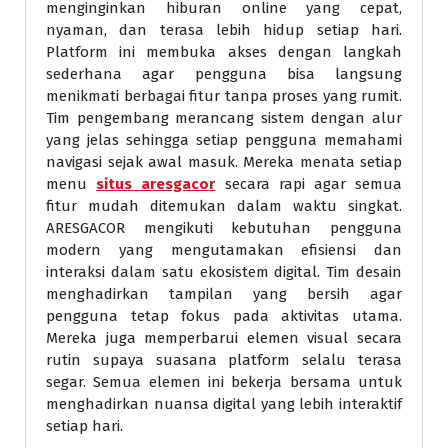
menginginkan hiburan online yang cepat,
nyaman, dan terasa lebih hidup setiap hari.
Platform ini membuka akses dengan langkah
sederhana agar pengguna bisa langsung
menikmati berbagai fitur tanpa proses yang rumit.
Tim pengembang merancang sistem dengan alur
yang jelas sehingga setiap pengguna memahami
navigasi sejak awal masuk. Mereka menata setiap
menu
situs aresgacor
secara rapi agar semua
fitur mudah ditemukan dalam waktu singkat.
ARESGACOR mengikuti kebutuhan pengguna
modern yang mengutamakan efisiensi dan
interaksi dalam satu ekosistem digital. Tim desain
menghadirkan tampilan yang bersih agar
pengguna tetap fokus pada aktivitas utama.
Mereka juga memperbarui elemen visual secara
rutin supaya suasana platform selalu terasa
segar. Semua elemen ini bekerja bersama untuk
menghadirkan nuansa digital yang lebih interaktif
setiap hari.