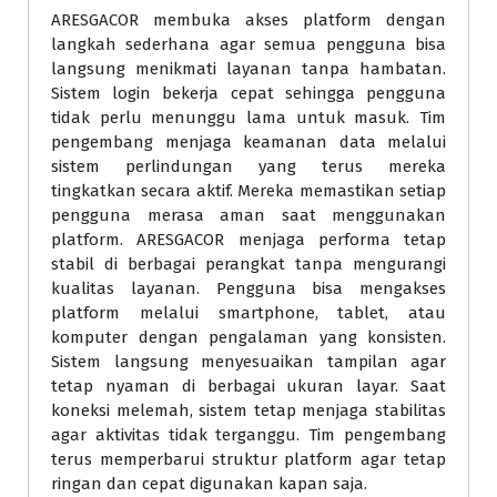
ARESGACOR membuka akses platform dengan
langkah sederhana agar semua pengguna bisa
langsung menikmati layanan tanpa hambatan.
Sistem login bekerja cepat sehingga pengguna
tidak perlu menunggu lama untuk masuk. Tim
pengembang menjaga keamanan data melalui
sistem perlindungan yang terus mereka
tingkatkan secara aktif. Mereka memastikan setiap
pengguna merasa aman saat menggunakan
platform. ARESGACOR menjaga performa tetap
stabil di berbagai perangkat tanpa mengurangi
kualitas layanan. Pengguna bisa mengakses
platform melalui smartphone, tablet, atau
komputer dengan pengalaman yang konsisten.
Sistem langsung menyesuaikan tampilan agar
tetap nyaman di berbagai ukuran layar. Saat
koneksi melemah, sistem tetap menjaga stabilitas
agar aktivitas tidak terganggu. Tim pengembang
terus memperbarui struktur platform agar tetap
ringan dan cepat digunakan kapan saja.