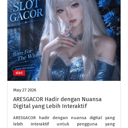
slot
May 27 2026
ARESGACOR Hadir dengan Nuansa
Digital yang Lebih Interaktif
ARESGACOR hadir dengan nuansa digital yang
lebih interaktif untuk pengguna yang