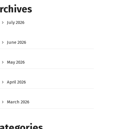
rchives
July 2026
June 2026
May 2026
April 2026
March 2026
ategories