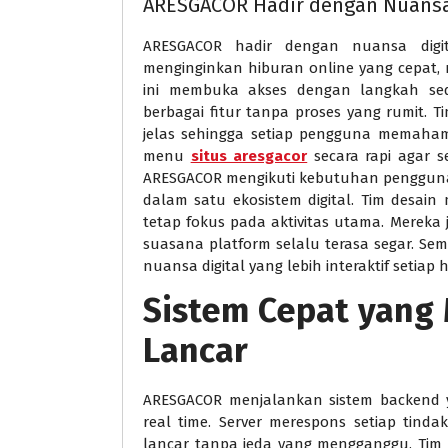
ARESGACOR Hadir dengan Nuansa D
ARESGACOR hadir dengan nuansa digit
menginginkan hiburan online yang cepat, n
ini membuka akses dengan langkah se
berbagai fitur tanpa proses yang rumit.
jelas sehingga setiap pengguna memaham
menu
situs aresgacor
secara rapi agar 
ARESGACOR mengikuti kebutuhan pengguna
dalam satu ekosistem digital. Tim desai
tetap fokus pada aktivitas utama. Mereka
suasana platform selalu terasa segar. S
nuansa digital yang lebih interaktif setiap h
Sistem Cepat yang 
Lancar
ARESGACOR menjalankan sistem backend y
real time. Server merespons setiap tin
lancar tanpa jeda yang mengganggu. Tim 