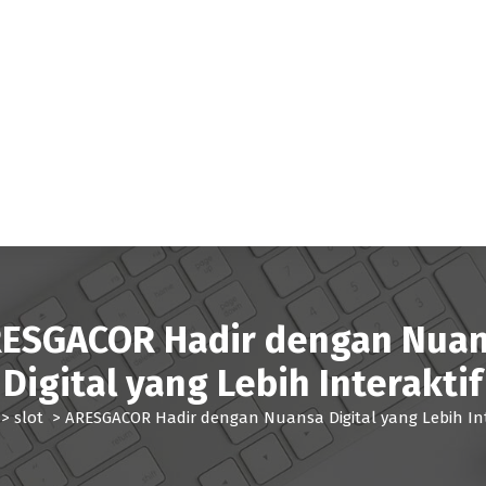
ESGACOR Hadir dengan Nua
Digital yang Lebih Interaktif
>
slot
>
ARESGACOR Hadir dengan Nuansa Digital yang Lebih Int