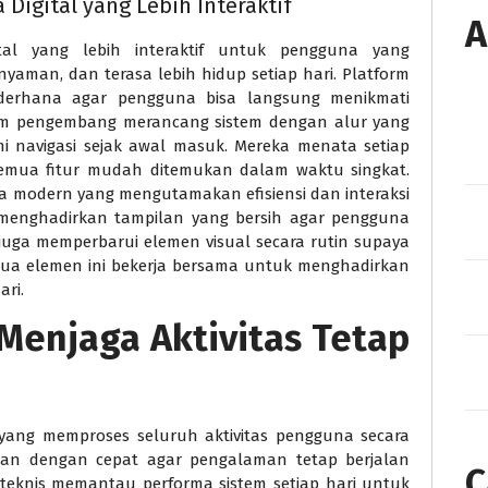
igital yang Lebih Interaktif
A
al yang lebih interaktif untuk pengguna yang
yaman, dan terasa lebih hidup setiap hari. Platform
derhana agar pengguna bisa langsung menikmati
 Tim pengembang merancang sistem dengan alur yang
i navigasi sejak awal masuk. Mereka menata setiap
semua fitur mudah ditemukan dalam waktu singkat.
 modern yang mengutamakan efisiensi dan interaksi
n menghadirkan tampilan yang bersih agar pengguna
 juga memperbarui elemen visual secara rutin supaya
emua elemen ini bekerja bersama untuk menghadirkan
ari.
Menjaga Aktivitas Tetap
ang memproses seluruh aktivitas pengguna secara
dakan dengan cepat agar pengalaman tetap berjalan
C
teknis memantau performa sistem setiap hari untuk