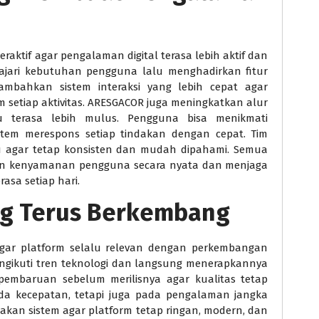
aktif agar pengalaman digital terasa lebih aktif dan
jari kebutuhan pengguna lalu menghadirkan fitur
mbahkan sistem interaksi yang lebih cepat agar
setiap aktivitas. ARESGACOR juga meningkatkan alur
u terasa lebih mulus. Pengguna bisa menikmati
tem merespons setiap tindakan dengan cepat. Tim
ru agar tetap konsisten dan mudah dipahami. Semua
n kenyamanan pengguna secara nyata dan menjaga
rasa setiap hari.
ng Terus Berkembang
gar platform selalu relevan dengan perkembangan
ngikuti tren teknologi dan langsung menerapkannya
 pembaruan sebelum merilisnya agar kualitas tetap
ada kecepatan, tetapi juga pada pengalaman jangka
kan sistem agar platform tetap ringan, modern, dan