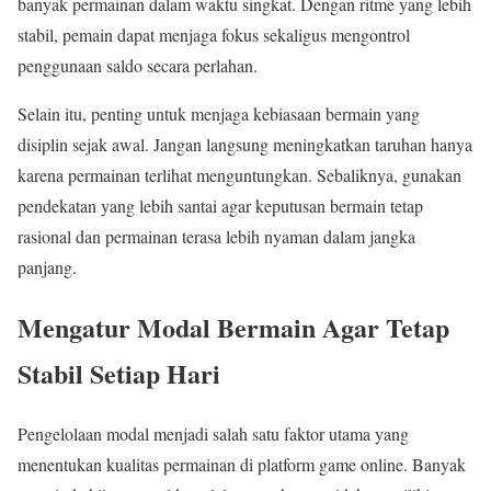
banyak permainan dalam waktu singkat. Dengan ritme yang lebih
stabil, pemain dapat menjaga fokus sekaligus mengontrol
penggunaan saldo secara perlahan.
Selain itu, penting untuk menjaga kebiasaan bermain yang
disiplin sejak awal. Jangan langsung meningkatkan taruhan hanya
karena permainan terlihat menguntungkan. Sebaliknya, gunakan
pendekatan yang lebih santai agar keputusan bermain tetap
rasional dan permainan terasa lebih nyaman dalam jangka
panjang.
Mengatur Modal Bermain Agar Tetap
Stabil Setiap Hari
Pengelolaan modal menjadi salah satu faktor utama yang
menentukan kualitas permainan di platform game online. Banyak