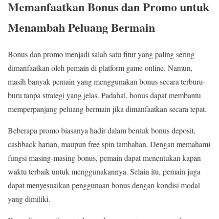
Memanfaatkan Bonus dan Promo untuk
Menambah Peluang Bermain
Bonus dan promo menjadi salah satu fitur yang paling sering
dimanfaatkan oleh pemain di platform game online. Namun,
masih banyak pemain yang menggunakan bonus secara terburu-
buru tanpa strategi yang jelas. Padahal, bonus dapat membantu
memperpanjang peluang bermain jika dimanfaatkan secara tepat.
Beberapa promo biasanya hadir dalam bentuk bonus deposit,
cashback harian, maupun free spin tambahan. Dengan memahami
fungsi masing-masing bonus, pemain dapat menentukan kapan
waktu terbaik untuk menggunakannya. Selain itu, pemain juga
dapat menyesuaikan penggunaan bonus dengan kondisi modal
yang dimiliki.