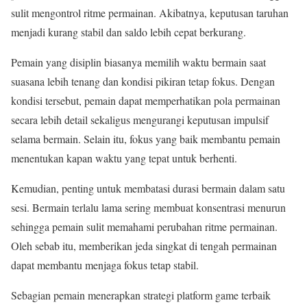
sulit mengontrol ritme permainan. Akibatnya, keputusan taruhan
menjadi kurang stabil dan saldo lebih cepat berkurang.
Pemain yang disiplin biasanya memilih waktu bermain saat
suasana lebih tenang dan kondisi pikiran tetap fokus. Dengan
kondisi tersebut, pemain dapat memperhatikan pola permainan
secara lebih detail sekaligus mengurangi keputusan impulsif
selama bermain. Selain itu, fokus yang baik membantu pemain
menentukan kapan waktu yang tepat untuk berhenti.
Kemudian, penting untuk membatasi durasi bermain dalam satu
sesi. Bermain terlalu lama sering membuat konsentrasi menurun
sehingga pemain sulit memahami perubahan ritme permainan.
Oleh sebab itu, memberikan jeda singkat di tengah permainan
dapat membantu menjaga fokus tetap stabil.
Sebagian pemain menerapkan strategi platform game terbaik