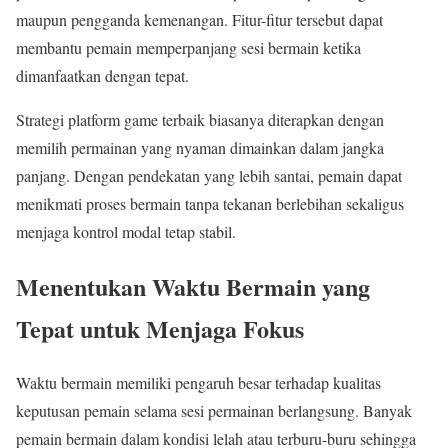
maupun pengganda kemenangan. Fitur-fitur tersebut dapat
membantu pemain memperpanjang sesi bermain ketika
dimanfaatkan dengan tepat.
Strategi platform game terbaik biasanya diterapkan dengan
memilih permainan yang nyaman dimainkan dalam jangka
panjang. Dengan pendekatan yang lebih santai, pemain dapat
menikmati proses bermain tanpa tekanan berlebihan sekaligus
menjaga kontrol modal tetap stabil.
Menentukan Waktu Bermain yang
Tepat untuk Menjaga Fokus
Waktu bermain memiliki pengaruh besar terhadap kualitas
keputusan pemain selama sesi permainan berlangsung. Banyak
pemain bermain dalam kondisi lelah atau terburu-buru sehingga