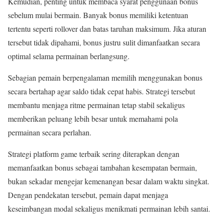
Kemudian, penting untuk membaca syarat penggunaan bonus
sebelum mulai bermain. Banyak bonus memiliki ketentuan
tertentu seperti rollover dan batas taruhan maksimum. Jika aturan
tersebut tidak dipahami, bonus justru sulit dimanfaatkan secara
optimal selama permainan berlangsung.
Sebagian pemain berpengalaman memilih menggunakan bonus
secara bertahap agar saldo tidak cepat habis. Strategi tersebut
membantu menjaga ritme permainan tetap stabil sekaligus
memberikan peluang lebih besar untuk memahami pola
permainan secara perlahan.
Strategi platform game terbaik sering diterapkan dengan
memanfaatkan bonus sebagai tambahan kesempatan bermain,
bukan sekadar mengejar kemenangan besar dalam waktu singkat.
Dengan pendekatan tersebut, pemain dapat menjaga
keseimbangan modal sekaligus menikmati permainan lebih santai.