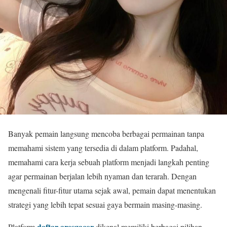
Banyak pemain langsung mencoba berbagai permainan tanpa
memahami sistem yang tersedia di dalam platform. Padahal,
memahami cara kerja sebuah platform menjadi langkah penting
agar permainan berjalan lebih nyaman dan terarah. Dengan
mengenali fitur-fitur utama sejak awal, pemain dapat menentukan
strategi yang lebih tepat sesuai gaya bermain masing-masing.
daftar aresgacor
Platform
dikenal memiliki berbagai pilihan